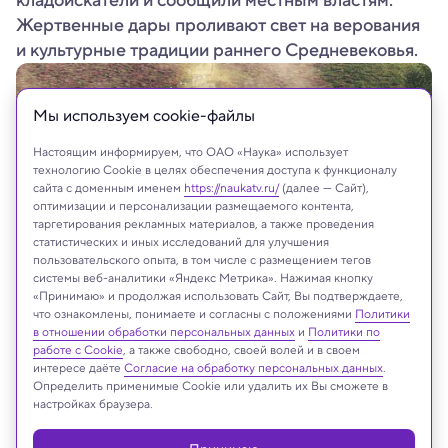
кладоискатели и сообщили местным властям.
Жертвенные дары проливают свет на верования
и культурные традиции раннего Средневековья.
Мы используем сookie-файлы
Настоящим информируем, что ОАО «Наука» использует
технологию Cookie в целях обеспечения доступа к функционалу
сайта с доменным именем
https://naukatv.ru/
(далее — Сайт),
оптимизации и персонализации размещаемого контента,
таргетирования рекламных материалов, а также проведения
статистических и иных исследований для улучшения
пользовательского опыта, в том числе с размещением тегов
системы веб-аналитики «Яндекс Метрика». Нажимая кнопку
«Принимаю» и продолжая использовать Сайт, Вы подтверждаете,
Святилище в Хезингене. Иллюстрация
что ознакомлены, понимаете и согласны с положениями
Политики
Jan-Willem De Kort et al./ Medieval Archaeology, 2024
в отношении обработки персональных данных
и
Политики по
работе с Cookie
, а также свободно, своей волей и в своем
интересе даёте
Согласие на обработку персональных данных
.
Определить применимые Cookie или удалить их Вы сможете в
настройках браузера.
Реклама