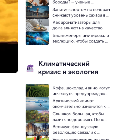
бороды? — ученые 
исследовали это как 
Занятия спортом по вечерам 
социальное явление
снижают уровень сахара в 
крови
Как ароматизаторы для 
дома влияют на качество 
воздуха
Биоинженеры имитировали 
эволюцию, чтобы создать 
лекарство от старения
Климатический
кризис и экология
Кофе, шоколад и вино могут 
исчезнуть: предупреждают 
геоинженеры 
Арктический климат 
окончательно изменится к 
2050 году — ученые
Слишком большая, чтобы 
лазить по деревьям. Почему 
вымерли крупнейшие 
Великую французскую 
обезьяны на Земле - 
революцию связали с 
исследование
извержениями вулканов
Ученые превратили пластик 