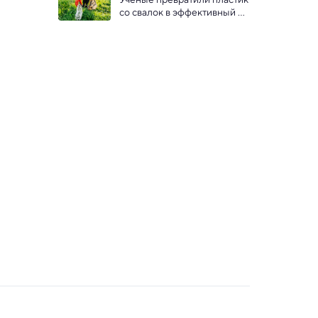
со свалок в эффективный 
сорбент CO2