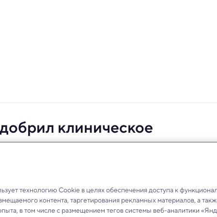
одобрил клиническое
анта при параличе
 в возрасте от 18 до 60 лет с травмой шейного
и лишились возможности самостоятельно двигать
зует технологию Cookie в целях обеспечения доступа к функциона
азмещаемого контента, таргетирования рекламных материалов, а такж
опыта, в том числе с размещением тегов системы веб-аналитики «Я