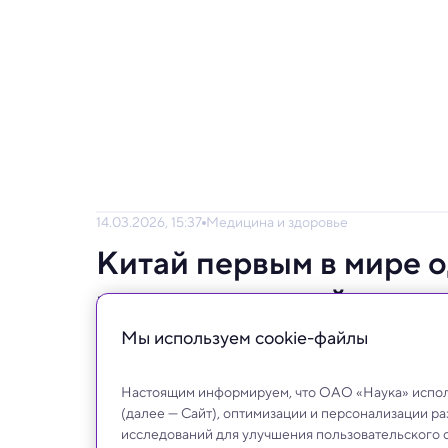
14.03.2026, 15:37
Медицина и здоровье
Китай первым в мире 
применение нейроимпл
Мы используем сookie-файлы
Новая система предназначена для взрослых
отдела спинного мозга, из‑за которой он
Настоящим информируем, что ОАО «Наука» исполь
руками.
(далее — Сайт), оптимизации и персонализации р
исследований для улучшения пользовательского 