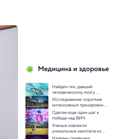
Медицина и здоровье
Найден ген, давший 
человеческому мозгу 
эволюционный скачок
Исследование: короткие 
интенсивные тренировки 
улучшают работу мозга
Сделан еще один шаг к 
победе над ВИЧ 
Ученые извлекли 
уникальные нанотела из 
альпаки, которые блокирует 
Названы привычки, 