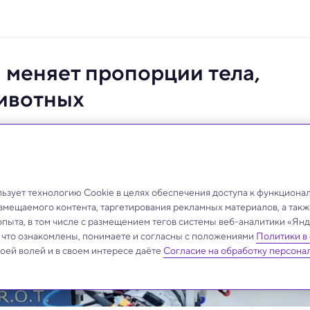
 меняет пропорции тела,
ивотных
тел животных занимало годы, теперь с новым
минуты.
зует технологию Cookie в целях обеспечения доступа к функциона
азмещаемого контента, таргетирования рекламных материалов, а такж
опыта, в том числе с размещением тегов системы веб-аналитики «Я
, что ознакомлены, понимаете и согласны с положениями
Политики в
своей волей и в своем интересе даёте
Согласие на обработку персона
.