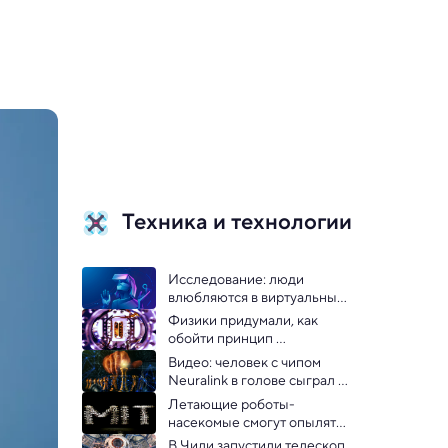
Техника и технологии
Исследование: люди 
влюбляются в виртуальных 
персонажей так же, как в 
Физики придумали, как 
живых людей
обойти принцип 
неопределенности 
Видео: человек с чипом 
Гейзенберга
Neuralink в голове сыграл в 
шахматы силой мысли
Летающие роботы-
насекомые смогут опылять 
растения — видео
В Чили запустили телескоп, 