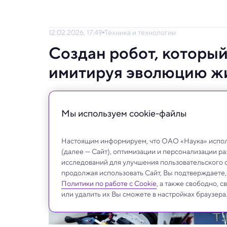
12.02.2026, 17:49
Техника и технологии
Создан робот, который
имитируя эволюцию ж
Ранее изучение эволюционных изменений 
роботом это можно сделать за считанные 
Мы используем сookie-файлы
Настоящим информируем, что ОАО «Наука» исполь
(далее — Сайт), оптимизации и персонализации р
исследований для улучшения пользовательского 
продолжая использовать Сайт, Вы подтверждаете
Политики по работе с Cookie
, а также свободно, 
или удалить их Вы сможете в настройках браузера