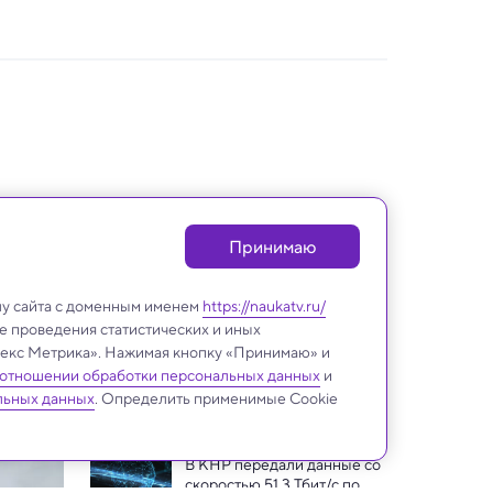
Принимаю
лу сайта с доменным именем
https://naukatv.ru/
е проведения статистических и иных
ндекс Метрика». Нажимая кнопку «Принимаю» и
 отношении обработки персональных данных
и
Техника и технологии
льных данных
. Определить применимые Cookie
В КНР передали данные со 
скоростью 51,3 Тбит/с по 