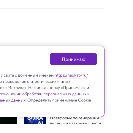
Принимаю
лу сайта с доменным именем
https://naukatv.ru/
е проведения статистических и иных
ндекс Метрика». Нажимая кнопку «Принимаю» и
 отношении обработки персональных данных
и
ИИ и Человек
льных данных
. Определить применимые Cookie
Платформу по генерации 
видео Sora закрыли спустя 2 
года
Что на самом деле видит 