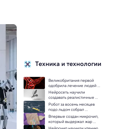
Техника и технологии
Великобритания первой 
одобрила лечение людей с 
помощью CRISPR — 
Нейросеть научили 
редактирования генов 
создавать реалистичные 
3D-модели из плоских 
Робот за восемь месяцев 
картинок: видео
подо льдом собрал 
уникальные данные об 
Впервые создан микрочип, 
Антарктиде
который выдержал жар 
ядерного реактора
Нейрочип научили чтению 