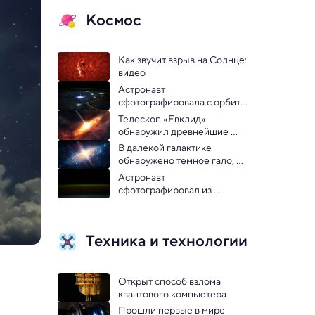
Космос
Как звучит взрыв на Солнце: 
видео
Астронавт 
сфотографировала с орбиты 
гигантскую восходящую 
Телескоп «Евклид» 
молнию
обнаружил древнейшие 
квазары во Вселенной
В далекой галактике 
обнаружено темное гало, 
противоречащее 
Астронавт 
Стандартной модели
сфотографировал из 
космоса подлетевшую к 
Земле комету 
Цзыцзиньшань
Техника и технологии
Открыт способ взлома 
квантового компьютера
Прошли первые в мире 