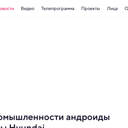
овости
Видео
Телепрограмма
Проекты
Лица
О
ромышленности андроиды
ды Hyundai