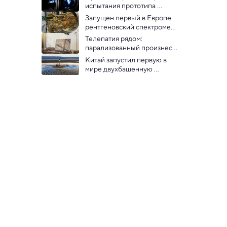
испытания прототипа 
термоядерного 
Запущен первый в Европе 
космического двигателя
рентгеновский спектрометр 
на основе 
Телепатия рядом: 
сверхпроводящей матрицы
парализованный произнес 
более 1000 слов с помощью 
Китай запустил первую в 
импланта в мозге
мире двухбашенную 
солнечную электростанцию