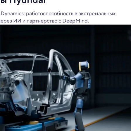
 Dynamics: работоспособность в экстремальных
через ИИ и партнерство с DeepMind.