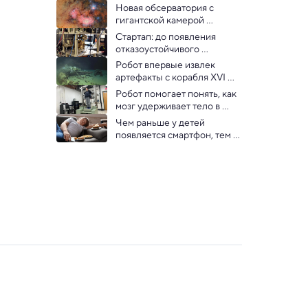
Новая обсерватория с 
гигантской камерой 
показала первые снимки 
Стартап: до появления 
Вселенной 
отказоустойчивого 
квантового компьютера 
Робот впервые извлек 
осталось два года
артефакты с корабля XVI 
века с глубины 2,4 км 
Робот помогает понять, как 
мозг удерживает тело в 
вертикальном положении
Чем раньше у детей 
появляется смартфон, тем 
выше риск депрессии и 
ожирения