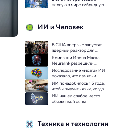
первую в мире гибридную 
почку человека и свиньи 
ИИ и Человек
В США впервые запустят 
ядерный реактор для 
питания искусственного 
Компании Илона Маска 
интеллекта
Neuralink разрешили 
испытывать нейроимпланты 
Исследование «мозга» ИИ 
на людях
показало, что память и 
рассуждения в нем 
ИИ понадобилось 1,5 года, 
разделены
чтобы выучить язык, когда 
он видел и слышал то же, 
ИИ нашел слабое место 
что и младенец
обезьяньей оспы
Техника и технологии