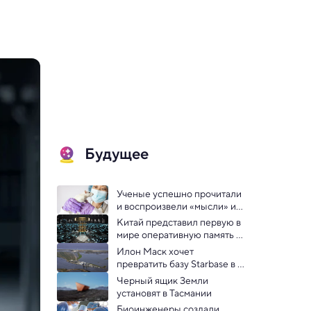
Будущее
Ученые успешно прочитали 
и воспроизвели «мысли» из 
мозга мыши
Китай представил первую в 
мире оперативную память 
для квантового компьютера
Илон Маск хочет 
превратить базу Starbase в 
город
Черный ящик Земли 
установят в Тасмании 
Биоинженеры создали 