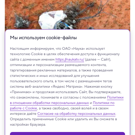
Мы используем сookie-файлы
Настоящим информируем, что ОАО «Наука» использует
технологию Cookie в целях обеспечения доступа к функционалу
сайта с доменным именем
https://naukatv.ru/
(далее — Сайт),
оптимизации и персонализации размещаемого контента,
таргетирования рекламных материалов, а также проведения
статистических и иных исследований для улучшения
пользовательского опыта, в том числе с размещением тегов
На сайте могут быть использованы материалы
системы веб-аналитики «Яндекс Метрика». Нажимая кнопку
интернет-ресурсов Facebook и Instagram,
«Принимаю» и продолжая использовать Сайт, Вы подтверждаете,
владельцем которых является компания Meta
что ознакомлены, понимаете и согласны с положениями
Политики
в отношении обработки персональных данных
и
Политики по
Platforms Inc., запрещённая на территории
работе с Cookie
, а также свободно, своей волей и в своем
Российской Федерации
интересе даёте
Согласие на обработку персональных данных
.
Определить применимые Cookie или удалить их Вы сможете в
настройках браузера.