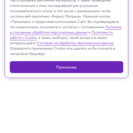
таргетирования рекламных материалов, а также проведения
статистических и иных исследований для улучшения
пользовательского опыта, в том числе с размещением тегов
системы веб-аналитики «Яндекс Метрика». Нажимая кнопку
Суперкомпьютер в Китае
«Принимаю» и продолжая использовать Сайт, Вы подтверждаете,
Google Ai
что ознакомлены, понимаете и согласны с положениями
Политики
в отношении обработки персональных данных
и
Политики по
работе с Cookie
, а также свободно, своей волей и в своем
интересе даёте
Согласие на обработку персональных данных
.
Определить применимые Cookie или удалить их Вы сможете в
Реклама
настройках браузера.
Принимаю
10.12.2025, 19:27
Техника и технологии