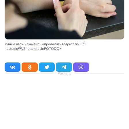
Умные часы научились определять возраст по ЭКГ
nestudio99/Shutterstock/FOTODOM
Реклама