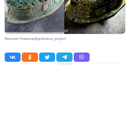
Василий Новиков/@gnezdovo_project
Реклама