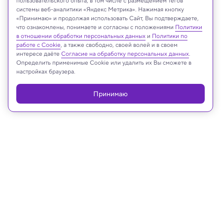
пользовательского опыта, в том числе с размещением тегов
системы веб-аналитики «Яндекс Метрика». Нажимая кнопку
«Принимаю» и продолжая использовать Сайт, Вы подтверждаете,
Parco archeologico di Ostia antica
что ознакомлены, понимаете и согласны с положениями
Политики
в отношении обработки персональных данных
и
Политики по
работе с Cookie
, а также свободно, своей волей и в своем
интересе даёте
Согласие на обработку персональных данных
.
Определить применимые Cookie или удалить их Вы сможете в
Реклама
настройках браузера.
Принимаю
13.03.2025, 13:51
Археология
Обнаруженные в Испании символы