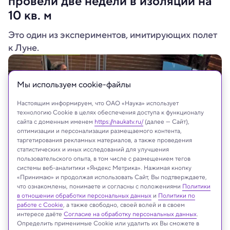
провели две недели в изоляции на
10 кв. м
Это один из экспериментов, имитирующих полет
к Луне.
Мы используем сookie-файлы
Настоящим информируем, что ОАО «Наука» использует
технологию Cookie в целях обеспечения доступа к функционалу
сайта с доменным именем
https://naukatv.ru/
(далее — Сайт),
оптимизации и персонализации размещаемого контента,
таргетирования рекламных материалов, а также проведения
статистических и иных исследований для улучшения
пользовательского опыта, в том числе с размещением тегов
системы веб-аналитики «Яндекс Метрика». Нажимая кнопку
«Принимаю» и продолжая использовать Сайт, Вы подтверждаете,
что ознакомлены, понимаете и согласны с положениями
Политики
в отношении обработки персональных данных
и
Политики по
работе с Cookie
, а также свободно, своей волей и в своем
На сайте могут быть использованы материалы
интересе даёте
Согласие на обработку персональных данных
.
Определить применимые Cookie или удалить их Вы сможете в
интернет-ресурсов Facebook и Instagram,