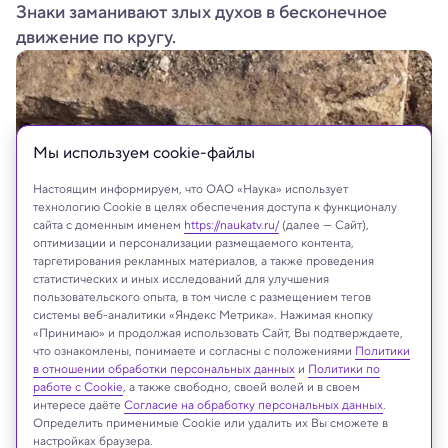
Знаки заманивают злых духов в бесконечное
движение по кругу.
Мы используем сookie-файлы
Настоящим информируем, что ОАО «Наука» использует
технологию Cookie в целях обеспечения доступа к функционалу
сайта с доменным именем
https://naukatv.ru/
(далее — Сайт),
оптимизации и персонализации размещаемого контента,
таргетирования рекламных материалов, а также проведения
статистических и иных исследований для улучшения
пользовательского опыта, в том числе с размещением тегов
системы веб-аналитики «Яндекс Метрика». Нажимая кнопку
«Принимаю» и продолжая использовать Сайт, Вы подтверждаете,
что ознакомлены, понимаете и согласны с положениями
Политики
На сайте могут быть использованы материалы
в отношении обработки персональных данных
и
Политики по
интернет-ресурсов Facebook и Instagram,
работе с Cookie
, а также свободно, своей волей и в своем
владельцем которых является компания Meta
интересе даёте
Согласие на обработку персональных данных
.
Определить применимые Cookie или удалить их Вы сможете в
Platforms Inc., запрещённая на территории
настройках браузера.
Российской Федерации