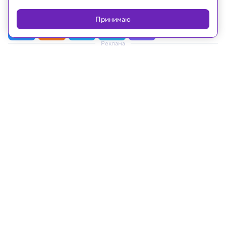
Принимаю
Реклама
23.10.2020, 16:02
Переболевшие COVID-19 японцы
пожаловались на потерю волос