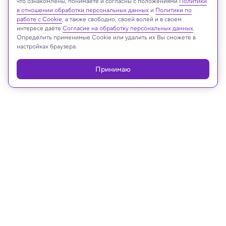
что ознакомлены, понимаете и согласны с положениями
Политики
в отношении обработки персональных данных
и
Политики по
Реклама
работе с Cookie
, а также свободно, своей волей и в своем
интересе даёте
Согласие на обработку персональных данных
.
Определить применимые Cookie или удалить их Вы сможете в
настройках браузера.
Принимаю
28.05.2026, 13:17
Медицина и здоровье
Раскрыто вредное действие
вечернего кофе
Nutrients: кофеин лишает сон самой важной его
восстановительной фазы
Утренний кофе тоже влияет, но слабее — и не на