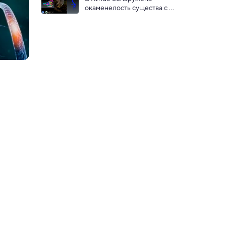
окаменелость существа с 
динозавровой головой и 
птичьим телом