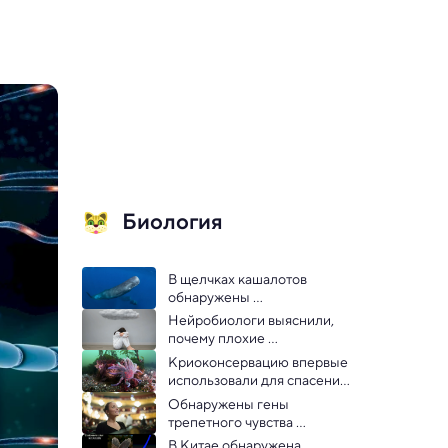
Биология
В щелчках кашалотов 
обнаружены 
закономерности, похожие 
Нейробиологи выяснили, 
на речь людей
почему плохие 
воспоминания сложно 
Криоконсервацию впервые 
забыть
использовали для спасения 
вида
Обнаружены гены 
трепетного чувства 
прекрасного
В Китае обнаружена 