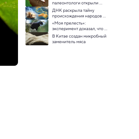
средних широтах
палеонтологи открыли 
адского муравья возрастом 
ДНК раскрыла тайну 
113 млн лет
происхождения народов 
Австралии и Новой Гвинеи
«Моя прелесть»: 
эксперимент доказал, что 
вороны берегут ценные 
В Китае создан микробный 
инструменты
заменитель мяса