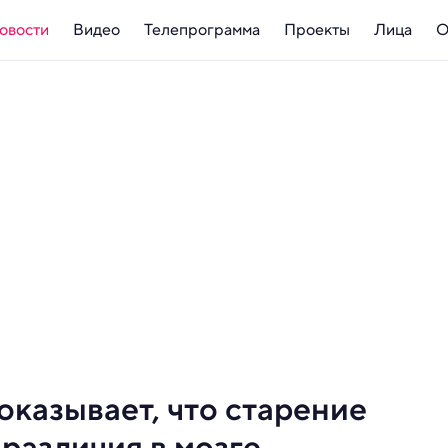
овости
Видео
Телепрограмма
Проекты
Лица
О
казывает, что старение
различия в мозге