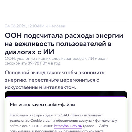
04.06.2026, 12:10
ИИ и Человек
ООН подсчитала расходы энергии
на вежливость пользователей в
диалогах с ИИ
ООН: удаление лишних слов из запросов к ИИ может
сэкономить 89–98 ГВт⋅ч в год
Основной вывод таков: чтобы экономить
энергию, перестаньте церемониться с
искусственным интеллектом.
Мы используем сookie-файлы
Настоящим информируем, что ОАО «Наука» использует
технологию Cookie в целях обеспечения доступа к функционалу
сайта с доменным именем
https://naukatv.ru/
(далее — Сайт),
оптимизации и персонализации размещаемого контента,