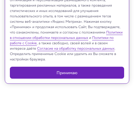
Diella AI Minister
таргетирования рекламных материалов, а также проведения
статистических и иных исследований для улучшения
пользовательского опыта, в том числе с размещением тегов
системы веб-аналитики «Яндекс Метрика». Нажимая кнопку
«Принимаю» и продолжая использовать Сайт, Вы подтверждаете,
Реклама
что ознакомлены, понимаете и согласны с положениями
Политики
в отношении обработки персональных данных
и
Политики по
работе с Cookie
, а также свободно, своей волей и в своем
интересе даёте
Согласие на обработку персональных данных
.
Определить применимые Cookie или удалить их Вы сможете в
настройках браузера.
Принимаю
10.09.2025, 14:57
ИИ и Человек
«Мозгоподобный» ИИ на китайских
чипах в 100 раз превысил мощность
аналогов