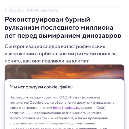
11.03.2025, 18:48
Археология
Реконструирован бурный
вулканизм последнего миллиона
лет перед вымиранием динозавров
Синхронизация следов катастрофических
извержений с орбитальными ритмами помогла
понять, как они повлияли на климат.
Мы используем сookie-файлы
Настоящим информируем, что ОАО «Наука» использует
технологию Cookie в целях обеспечения доступа к функционалу
сайта с доменным именем
https://naukatv.ru/
(далее — Сайт),
оптимизации и персонализации размещаемого контента,
таргетирования рекламных материалов, а также проведения
статистических и иных исследований для улучшения
пользовательского опыта, в том числе с размещением тегов