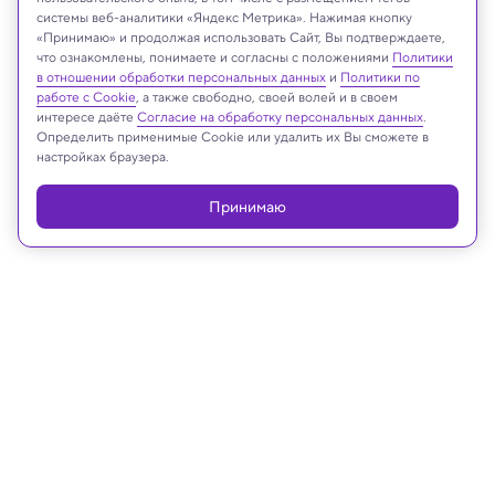
системы веб-аналитики «Яндекс Метрика». Нажимая кнопку
Noiel/Shutterstock/FOTODOM
«Принимаю» и продолжая использовать Сайт, Вы подтверждаете,
что ознакомлены, понимаете и согласны с положениями
Политики
в отношении обработки персональных данных
и
Политики по
работе с Cookie
, а также свободно, своей волей и в своем
интересе даёте
Согласие на обработку персональных данных
.
Реклама
Определить применимые Cookie или удалить их Вы сможете в
настройках браузера.
Принимаю
11.03.2025, 17:21
Археология
Большое открытие: охотники-
собиратели обрабатывали металл