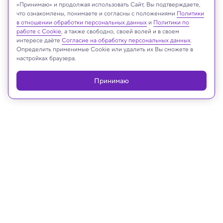
«Принимаю» и продолжая использовать Сайт, Вы подтверждаете,
Реклама
что ознакомлены, понимаете и согласны с положениями
Политики
в отношении обработки персональных данных
и
Политики по
работе с Cookie
, а также свободно, своей волей и в своем
интересе даёте
Согласие на обработку персональных данных
.
Определить применимые Cookie или удалить их Вы сможете в
настройках браузера.
Принимаю
23.11.2023, 09:55
Техника и технологии
Найдено вещество, которое
поможет заменить бензин топливом
из опилок
Разработка российских ученых очень важна,
потому что до этого создать эффективный