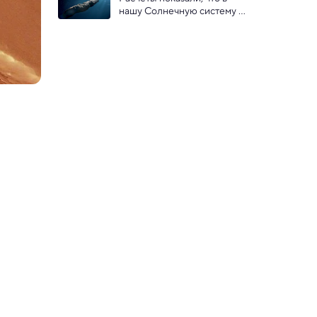
магнитосферу
нашу Солнечную систему 
вошли несколько 
межзвездных объектов