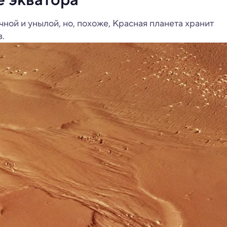
ной и унылой, но, похоже, Красная планета хранит
з.