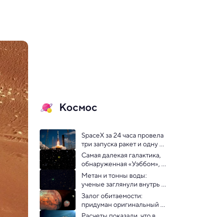
Космос
SpaceX за 24 часа провела 
три запуска ракет и одну 
посадку Dragon
Самая далекая галактика, 
обнаруженная «Уэббом», 
официально подтверждена
Метан и тонны воды: 
ученые заглянули внутрь 
межзвездной кометы 
Залог обитаемости: 
3I/ATLAS
придуман оригинальный 
способ сделать Марсу 
Расчеты показали, что в 