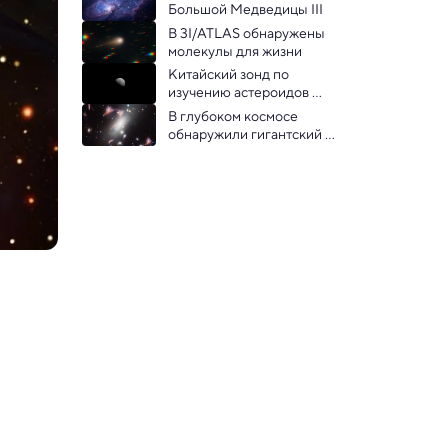
загадки
Большой Медведицы III
В 3I/ATLAS обнаружены 
молекулы для жизни
Китайский зонд по 
изучению астероидов 
прислал фото с орбиты
В глубоком космосе 
обнаружили гигантский 
знак вопроса