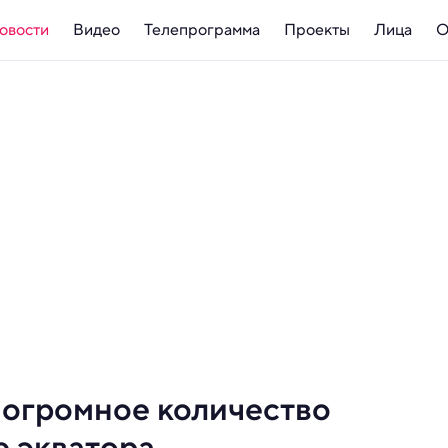
овости
Видео
Телепрограмма
Проекты
Лица
О
огромное количество
е экватора