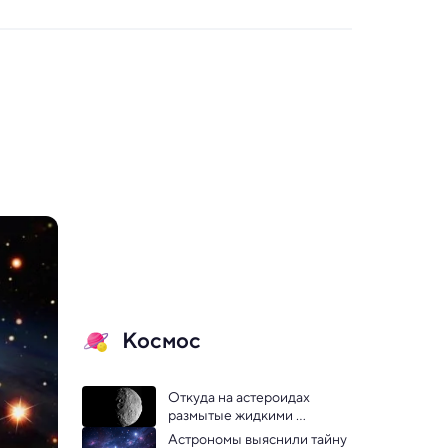
Космос
Откуда на астероидах 
размытые жидкими 
потоками овраги — решение 
Астрономы выяснили тайну 