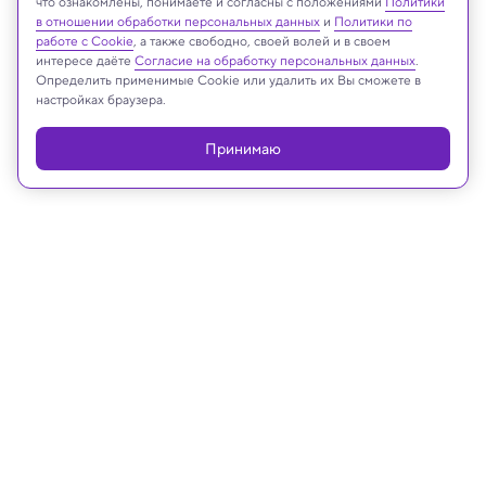
что ознакомлены, понимаете и согласны с положениями
Политики
в отношении обработки персональных данных
и
Политики по
работе с Cookie
, а также свободно, своей волей и в своем
интересе даёте
Согласие на обработку персональных данных
.
Определить применимые Cookie или удалить их Вы сможете в
настройках браузера.
Принимаю
24.11.2023, 09:58
Биология
Деревья «ушли» со своих мест на
полметра за 10 лет в некоторых
лесах России
Странные явления фиксировали в Карелии,
Архангельской области, Забайкальском крае и
других регионах. Этому нашлась рациональное