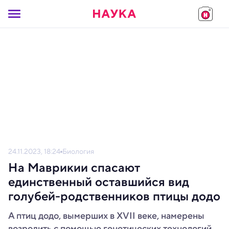
24.11.2023, 18:24
Биология
На Маврикии спасают
единственный оставшийся вид
голубей-родственников птицы додо
А птиц додо, вымерших в XVII веке, намерены
возродить с помощью генетических технологий.