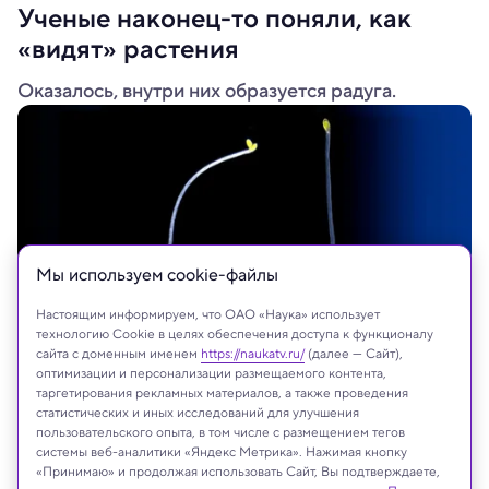
Ученые наконец-то поняли, как
«видят» растения
Оказалось, внутри них образуется радуга.
Мы используем сookie-файлы
Настоящим информируем, что ОАО «Наука» использует
технологию Cookie в целях обеспечения доступа к функционалу
сайта с доменным именем
https://naukatv.ru/
(далее — Сайт),
оптимизации и персонализации размещаемого контента,
CIG-UNIL
таргетирования рекламных материалов, а также проведения
статистических и иных исследований для улучшения
пользовательского опыта, в том числе с размещением тегов
системы веб-аналитики «Яндекс Метрика». Нажимая кнопку
«Принимаю» и продолжая использовать Сайт, Вы подтверждаете,
Реклама