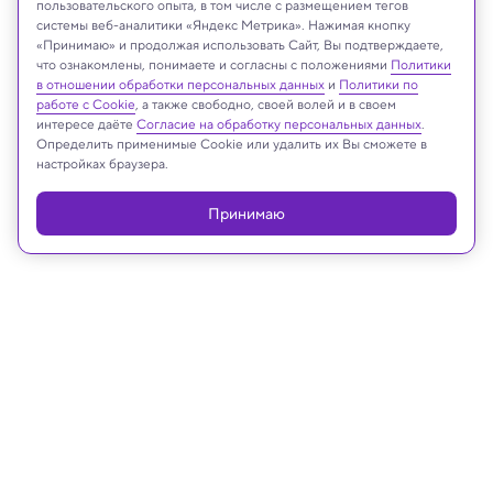
пользовательского опыта, в том числе с размещением тегов
системы веб-аналитики «Яндекс Метрика». Нажимая кнопку
«Принимаю» и продолжая использовать Сайт, Вы подтверждаете,
NOIRLab/NSF/AURA/J. da Silva/M. Zamani
что ознакомлены, понимаете и согласны с положениями
Политики
в отношении обработки персональных данных
и
Политики по
работе с Cookie
, а также свободно, своей волей и в своем
интересе даёте
Согласие на обработку персональных данных
.
Определить применимые Cookie или удалить их Вы сможете в
Реклама
настройках браузера.
Принимаю
05.11.2024, 11:17
Космос
На МКС испытали портативный