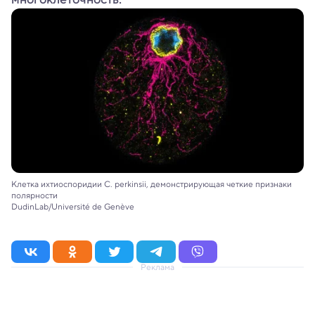
Клетка ихтиоспоридии C. perkinsii, демонстрирующая четкие признаки
полярности
DudinLab/Université de Genève
Реклама