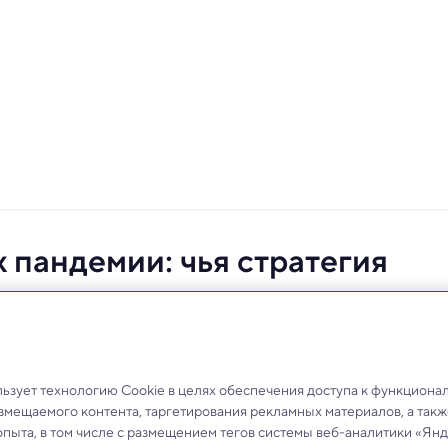
х пандемии: чья стратегия
итывают избыточную смертность и остановившуюся
зует технологию Cookie в целях обеспечения доступа к функциона
азмещаемого контента, таргетирования рекламных материалов, а такж
опыта, в том числе с размещением тегов системы веб-аналитики «Я