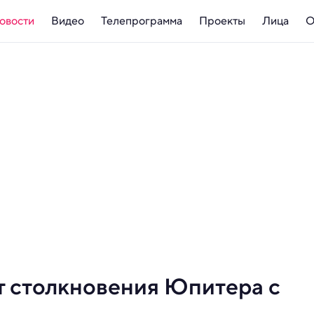
овости
Видео
Телепрограмма
Проекты
Лица
О
т столкновения Юпитера с
м