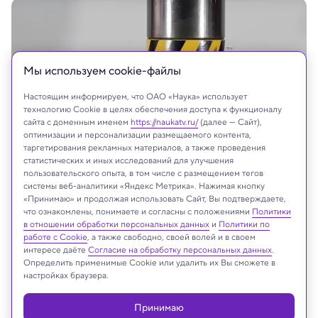
Мы используем сookie-файлы
Настоящим информируем, что ОАО «Наука» использует
технологию Cookie в целях обеспечения доступа к функционалу
сайта с доменным именем
https://naukatv.ru/
(далее — Сайт),
оптимизации и персонализации размещаемого контента,
таргетирования рекламных материалов, а также проведения
статистических и иных исследований для улучшения
пользовательского опыта, в том числе с размещением тегов
системы веб-аналитики «Яндекс Метрика». Нажимая кнопку
«Принимаю» и продолжая использовать Сайт, Вы подтверждаете,
что ознакомлены, понимаете и согласны с положениями
Политики
На сайте могут быть использованы материалы
в отношении обработки персональных данных
и
Политики по
интернет-ресурсов Facebook и Instagram,
работе с Cookie
, а также свободно, своей волей и в своем
владельцем которых является компания Meta
интересе даёте
Согласие на обработку персональных данных
.
Определить применимые Cookie или удалить их Вы сможете в
Platforms Inc., запрещённая на территории
настройках браузера.
Российской Федерации
Принимаю