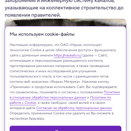
захоронения и инженерную систему каналов,
указывающие на коллективное строительство до
появления правителей.
Мы используем сookie-файлы
Настоящим информируем, что ОАО «Наука» использует
технологию Cookie в целях обеспечения доступа к функционалу
сайта с доменным именем
https://naukatv.ru/
(далее — Сайт),
оптимизации и персонализации размещаемого контента,
таргетирования рекламных материалов, а также проведения
статистических и иных исследований для улучшения
пользовательского опыта, в том числе с размещением тегов
системы веб-аналитики «Яндекс Метрика». Нажимая кнопку
«Принимаю» и продолжая использовать Сайт, Вы подтверждаете,
Takeshi Inomata/University of Arizona
что ознакомлены, понимаете и согласны с положениями
Политики
в отношении обработки персональных данных
и
Политики по
работе с Cookie
, а также свободно, своей волей и в своем
интересе даёте
Согласие на обработку персональных данных
.
Определить применимые Cookie или удалить их Вы сможете в
Реклама
настройках браузера.