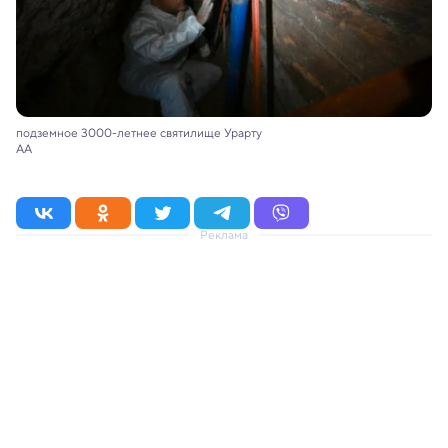
подземное 3000-летнее святилище Урарту
АА
Реклама