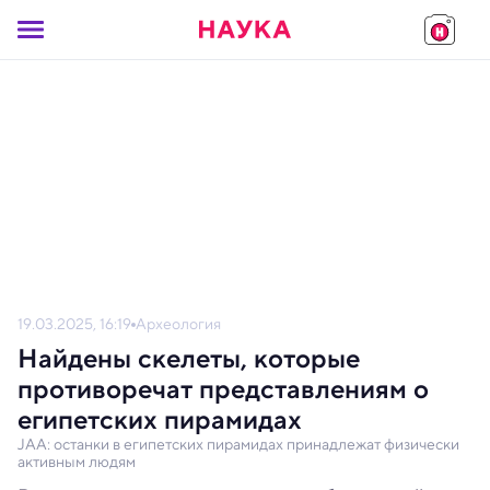
19.03.2025, 16:19
Археология
Найдены скелеты, которые
противоречат представлениям о
египетских пирамидах
JAA: останки в египетских пирамидах принадлежат физически
активным людям