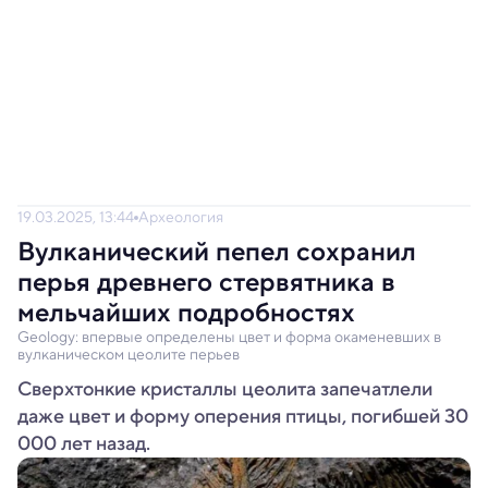
19.03.2025, 13:44
Археология
Вулканический пепел сохранил
перья древнего стервятника в
мельчайших подробностях
Geology: впервые определены цвет и форма окаменевших в
вулканическом цеолите перьев
Сверхтонкие кристаллы цеолита запечатлели
даже цвет и форму оперения птицы, погибшей 30
000 лет назад.