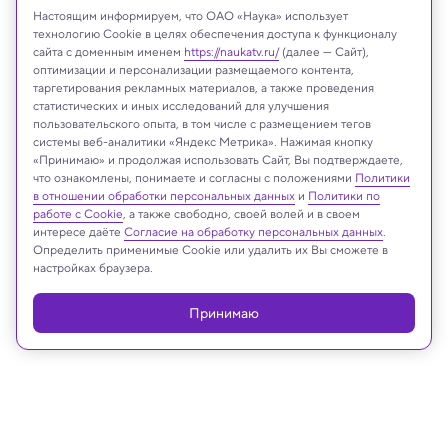
Настоящим информируем, что ОАО «Наука» использует
технологию Cookie в целях обеспечения доступа к функционалу
сайта с доменным именем
https://naukatv.ru/
(далее — Сайт),
оптимизации и персонализации размещаемого контента,
таргетирования рекламных материалов, а также проведения
статистических и иных исследований для улучшения
пользовательского опыта, в том числе с размещением тегов
системы веб-аналитики «Яндекс Метрика». Нажимая кнопку
«Принимаю» и продолжая использовать Сайт, Вы подтверждаете,
что ознакомлены, понимаете и согласны с положениями
Политики
в отношении обработки персональных данных
и
Политики по
bluefish_ds/Shutterstock/FOTODOM
работе с Cookie
, а также свободно, своей волей и в своем
интересе даёте
Согласие на обработку персональных данных
.
Определить применимые Cookie или удалить их Вы сможете в
настройках браузера.
Реклама
Принимаю