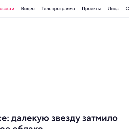
овости
Видео
Телепрограмма
Проекты
Лица
О
се: далекую звезду затмило
ое облако