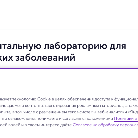
итальную лабораторию для
ких заболеваний
вили в Давосе, станет первым шагом к
условиях микрогравитации.
зует технологию Cookie в целях обеспечения доступа к функциона
азмещаемого контента, таргетирования рекламных материалов, а такж
опыта, в том числе с размещением тегов системы веб-аналитики «Я
, что ознакомлены, понимаете и согласны с положениями
Политики в
своей волей и в своем интересе даёте
Согласие на обработку персона
.