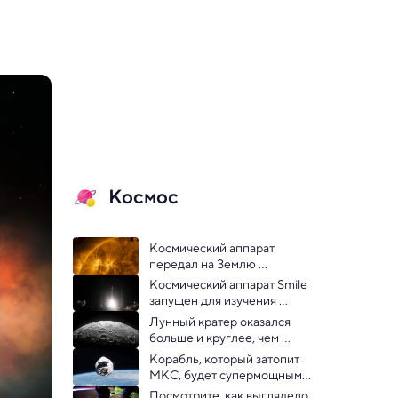
Космос
Космический аппарат 
передал на Землю 
невероятно подробные 
Космический аппарат Smile 
фото Солнца
запущен для изучения 
магнитного щита Земли
Лунный кратер оказался 
больше и круглее, чем 
считалось: новые данные о 
Корабль, который затопит 
рождении Луны
МКС, будет супермощным: 
Маск и НАСА раскрыли 
Посмотрите, как выглядело 