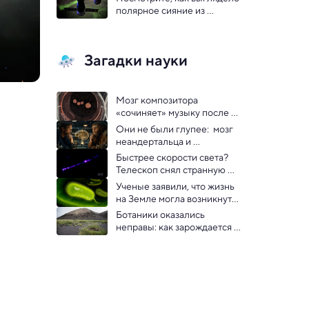
детали
полярное сияние из 
космоса
Загадки науки
Мозг композитора 
«сочиняет» музыку после 
смерти благодаря ИИ
Они не были глупее:  мозг 
неандертальца и 
современного человека 
Быстрее скорости света? 
сравнили
Телескоп снял странную 
иллюзию черной дыры
Ученые заявили, что жизнь 
на Земле могла возникнуть 
дважды
Ботаники оказались 
неправы: как зарождается 
жизнь на островах