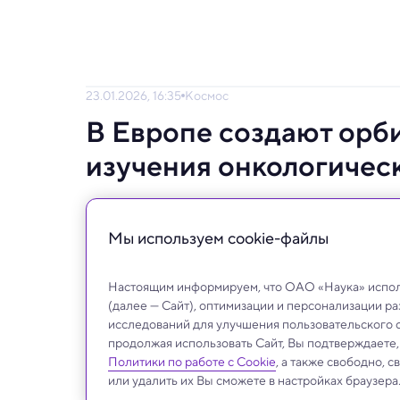
23.01.2026, 16:35
Космос
В Европе создают орб
изучения онкологичес
Орбитальная лаборатория, о которой объя
формированию стандарта исследований в 
Мы используем сookie-файлы
Настоящим информируем, что ОАО «Наука» исполь
(далее — Сайт), оптимизации и персонализации р
исследований для улучшения пользовательского 
продолжая использовать Сайт, Вы подтверждаете
Политики по работе с Cookie
, а также свободно, 
или удалить их Вы сможете в настройках браузера