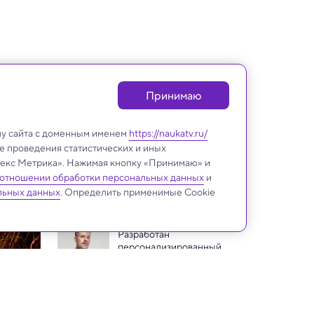
Принимаю
лу сайта с доменным именем
https://naukatv.ru/
е проведения статистических и иных
ндекс Метрика». Нажимая кнопку «Принимаю» и
 отношении обработки персональных данных
и
Техника и технологии
льных данных
. Определить применимые Cookie
Разработан 
персонализированный 
алгоритм состаривания 
На орбите впервые 
лица
произвели кислород и 
топливо с помощью 
Телескоп «Джеймс Уэбб» 
искусственного 
впервые открыл планету, 