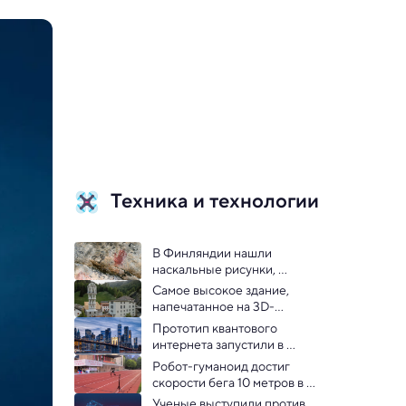
Техника и технологии
В Финляндии нашли 
наскальные рисунки, 
скрытые под мхом 5000 лет
Самое высокое здание, 
напечатанное на 3D-
принтере, достигло 30 
Прототип квантового 
метров
интернета запустили в 
городской сети Нью-Йорка
Робот-гуманоид достиг 
скорости бега 10 метров в 
секунду: видео
Ученые выступили против 