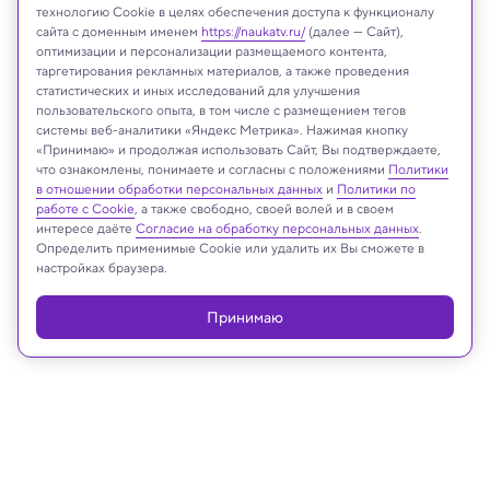
технологию Cookie в целях обеспечения доступа к функционалу
сайта с доменным именем
https://naukatv.ru/
(далее — Сайт),
оптимизации и персонализации размещаемого контента,
NIST
таргетирования рекламных материалов, а также проведения
статистических и иных исследований для улучшения
пользовательского опыта, в том числе с размещением тегов
системы веб-аналитики «Яндекс Метрика». Нажимая кнопку
«Принимаю» и продолжая использовать Сайт, Вы подтверждаете,
Реклама
что ознакомлены, понимаете и согласны с положениями
Политики
в отношении обработки персональных данных
и
Политики по
работе с Cookie
, а также свободно, своей волей и в своем
интересе даёте
Согласие на обработку персональных данных
.
Определить применимые Cookie или удалить их Вы сможете в
настройках браузера.
Принимаю
22.12.2025, 15:23
Космос
В США планируют построить