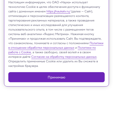
Настоящим информируем, что ОАО «Наука» использует
технологию Cookie в целях обеспечения доступа к функционалу
сайта с доменным именем
https://naukatv.ru/
(далее — Сайт),
оптимизации и персонализации размещаемого контента,
таргетирования рекламных материалов, а также проведения
статистических и иных исследований для улучшения
пользовательского опыта, в том числе с размещением тегов
системы веб-аналитики «Яндекс Метрика». Нажимая кнопку
yhelfman/Shutterstock/FOTODOM
«Принимаю» и продолжая использовать Сайт, Вы подтверждаете,
что ознакомлены, понимаете и согласны с положениями
Политики
в отношении обработки персональных данных
и
Политики по
работе с Cookie
, а также свободно, своей волей и в своем
Реклама
интересе даёте
Согласие на обработку персональных данных
.
Определить применимые Cookie или удалить их Вы сможете в
настройках браузера.
Принимаю