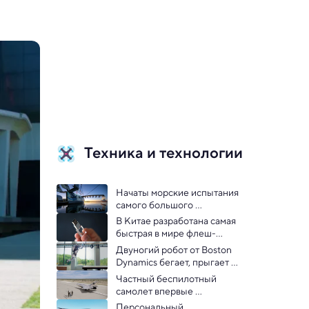
Техника и технологии
Начаты морские испытания 
самого большого 
полностью электрического 
В Китае разработана самая 
гидросамолета — видео
быстрая в мире флеш-
память
Двуногий робот от Boston 
Dynamics бегает, прыгает и 
собирает пиломатериалы — 
Частный беспилотный 
видео
самолет впервые 
преодолел звуковой барьер 
Персональный 