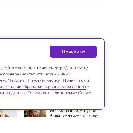
Принимаю
лу сайта с доменным именем
https://naukatv.ru/
е проведения статистических и иных
ндекс Метрика». Нажимая кнопку «Принимаю» и
 отношении обработки персональных данных
и
Техника и технологии
льных данных
. Определить применимые Cookie
Исследование: могут ли 
большие языковые модели 
(вроде ChatGPT) понять 
Новые искусственные 
сарказм?
нейроны имитируют 