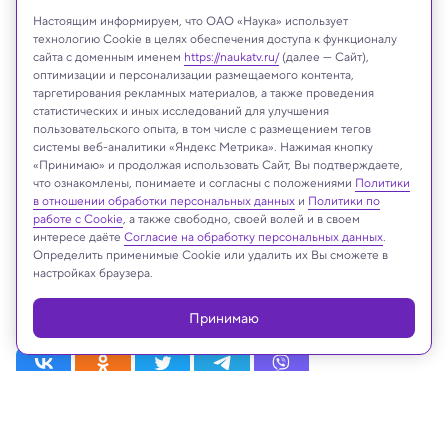
Настоящим информируем, что ОАО «Наука» использует
технологию Cookie в целях обеспечения доступа к функционалу
сайта с доменным именем
https://naukatv.ru/
(далее — Сайт),
оптимизации и персонализации размещаемого контента,
таргетирования рекламных материалов, а также проведения
статистических и иных исследований для улучшения
пользовательского опыта, в том числе с размещением тегов
системы веб-аналитики «Яндекс Метрика». Нажимая кнопку
«Принимаю» и продолжая использовать Сайт, Вы подтверждаете,
что ознакомлены, понимаете и согласны с положениями
Политики
в отношении обработки персональных данных
и
Политики по
На сайте могут быть использованы материалы
работе с Cookie
, а также свободно, своей волей и в своем
интернет-ресурсов Facebook и Instagram,
интересе даёте
Согласие на обработку персональных данных
.
владельцем которых является компания Meta
Определить применимые Cookie или удалить их Вы сможете в
настройках браузера.
Platforms Inc., запрещённая на территории
Российской Федерации
Принимаю