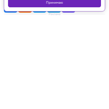
Принимаю
Реклама
24.11.2020, 12:48
Ученые выяснили природу
суперболтов — необыкновенно
мощных молний