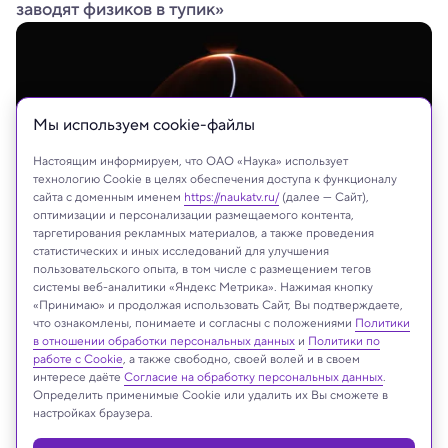
заводят физиков в тупик»
Мы используем сookie-файлы
Настоящим информируем, что ОАО «Наука» использует
технологию Cookie в целях обеспечения доступа к функционалу
сайта с доменным именем
https://naukatv.ru/
(далее — Сайт),
оптимизации и персонализации размещаемого контента,
таргетирования рекламных материалов, а также проведения
статистических и иных исследований для улучшения
пользовательского опыта, в том числе с размещением тегов
системы веб-аналитики «Яндекс Метрика». Нажимая кнопку
«Принимаю» и продолжая использовать Сайт, Вы подтверждаете,
что ознакомлены, понимаете и согласны с положениями
Политики
На сайте могут быть использованы материалы
в отношении обработки персональных данных
и
Политики по
интернет-ресурсов Facebook и Instagram,
работе с Cookie
, а также свободно, своей волей и в своем
владельцем которых является компания Meta
интересе даёте
Согласие на обработку персональных данных
.
Определить применимые Cookie или удалить их Вы сможете в
Platforms Inc., запрещённая на территории
настройках браузера.
Российской Федерации