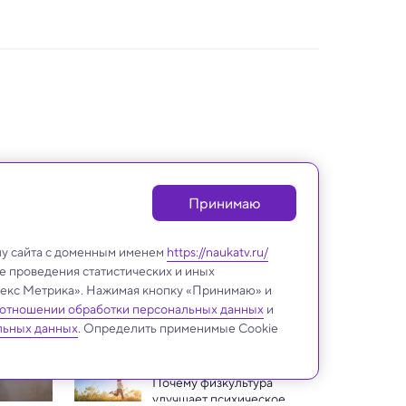
Принимаю
лу сайта с доменным именем
https://naukatv.ru/
е проведения статистических и иных
ндекс Метрика». Нажимая кнопку «Принимаю» и
 отношении обработки персональных данных
и
Медицина и здоровье
льных данных
. Определить применимые Cookie
Почему физкультура 
улучшает психическое 