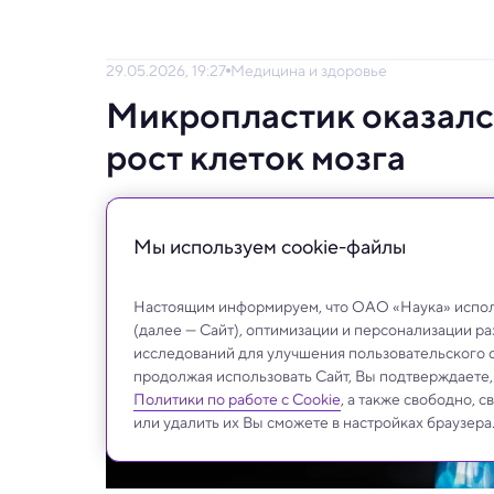
29.05.2026, 19:27
Медицина и здоровье
Микропластик оказалс
рост клеток мозга
В ходе эксперимента концентрация пласт
реальное воздействие окружающей среды,
Мы используем сookie-файлы
Настоящим информируем, что ОАО «Наука» исполь
(далее — Сайт), оптимизации и персонализации р
исследований для улучшения пользовательского 
продолжая использовать Сайт, Вы подтверждаете
Политики по работе с Cookie
, а также свободно, 
или удалить их Вы сможете в настройках браузера