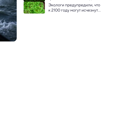
деревьев
Экологи предупредили, что 
к 2100 году могут исчезнуть 
тысячи видов растений