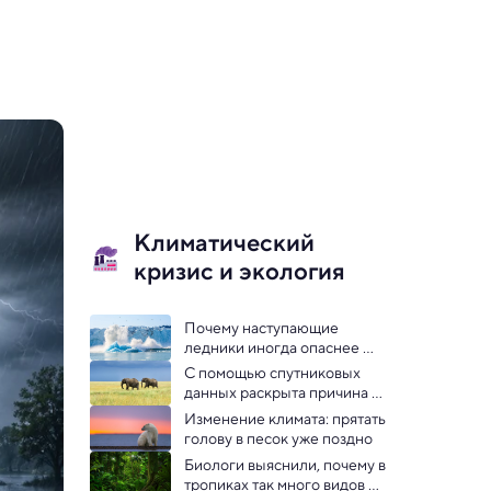
Климатический
кризис и экология
Почему наступающие 
ледники иногда опаснее 
исчезающих — 
С помощью спутниковых 
исследование
данных раскрыта причина 
гибели 300 слонов в 
Изменение климата: прятать 
Африке
голову в песок уже поздно
Биологи выяснили, почему в 
тропиках так много видов 