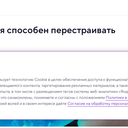
я способен перестраивать
ика была намеренно занижена, чтобы имитировать
 а не экстремальное отравление.
зует технологию Cookie в целях обеспечения доступа к функциона
азмещаемого контента, таргетирования рекламных материалов, а такж
опыта, в том числе с размещением тегов системы веб-аналитики «Я
, что ознакомлены, понимаете и согласны с положениями
Политики в
своей волей и в своем интересе даёте
Согласие на обработку персона
.