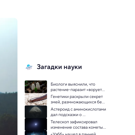
Загадки науки
Биологи выяснили, что 
растение-паразит «ворует» 
гены у деревьев-хозяев
Генетики раскрыли секрет 
змей, размножающихся без 
самцов 
Астероид с аминокислотами 
дал подсказки о 
зарождении жизни на Земле
Телескоп зафиксировал 
изменение состава кометы 
3I/ATLAS
«Уэбб» нашел в ранней 