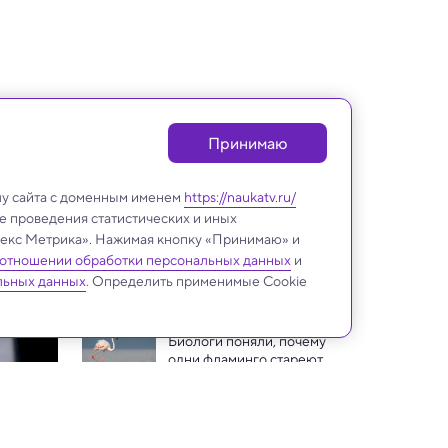
Принимаю
лу сайта с доменным именем
https://naukatv.ru/
е проведения статистических и иных
ндекс Метрика». Нажимая кнопку «Принимаю» и
 отношении обработки персональных данных
и
Загадки науки
льных данных
. Определить применимые Cookie
Биологи поняли, почему 
одни фламинго стареют 
медленнее других
Самые странные аномалии 
Вселенной и их 
объяснение 
Кости птерозавров помогут 
создать самолеты будущего