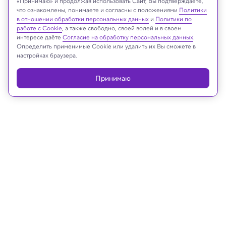
«Принимаю» и продолжая использовать Сайт, Вы подтверждаете,
что ознакомлены, понимаете и согласны с положениями
Политики
в отношении обработки персональных данных
и
Политики по
Реклама
работе с Cookie
, а также свободно, своей волей и в своем
интересе даёте
Согласие на обработку персональных данных
.
Определить применимые Cookie или удалить их Вы сможете в
настройках браузера.
Принимаю
27.03.2023, 14:14
Космос
Астрономы открыли «цунами» в
облаках Венеры — видео
Это первое в своем роде исследование помогли
провести астрономы-любители. Оно помогает