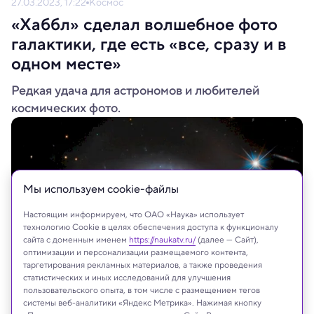
27.03.2023, 17:22
Космос
«Хаббл» сделал волшебное фото
галактики, где есть «все, сразу и в
одном месте»
Редкая удача для астрономов и любителей
космических фото.
Мы используем сookie-файлы
Настоящим информируем, что ОАО «Наука» использует
технологию Cookie в целях обеспечения доступа к функционалу
сайта с доменным именем
https://naukatv.ru/
(далее — Сайт),
оптимизации и персонализации размещаемого контента,
таргетирования рекламных материалов, а также проведения
статистических и иных исследований для улучшения
пользовательского опыта, в том числе с размещением тегов
ESA/Hubble & NASA, A. Barth, R. Mushotzky
системы веб-аналитики «Яндекс Метрика». Нажимая кнопку