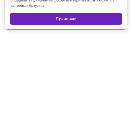
Определить применимые Cookie или удалить их Вы сможете в
настройках браузера.
Реклама
Принимаю
12.04.2025, 09:00
Космос
Как выжить в космосе:
рассказывают космонавты и
ученые
Удивительные факты о пребывании в космосе: