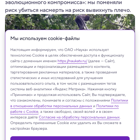
эволюционного компромисса»: мы поменяли
риск убиться насмерть на риск вывихнуть плечо.
Мы используем сookie-файлы
Настоящим информируем, что ОАО «Наука» использует
технологию Cookie в целях обеспечения доступа к функционалу
сайта с доменным именем
https://naukatv.ru/
(далее — Сайт),
оптимизации и персонализации размещаемого контента,
таргетирования рекламных материалов, а также проведения
статистических и иных исследований для улучшения
пользовательского опыта, в том числе с размещением тегов
системы веб-аналитики «Яндекс Метрика». Нажимая кнопку
Luke Fannin/Dartmouth College
«Принимаю» и продолжая использовать Сайт, Вы подтверждаете,
что ознакомлены, понимаете и согласны с положениями
Политики
в отношении обработки персональных данных
и
Политики по
работе с Cookie
, а также свободно, своей волей и в своем
интересе даёте
Согласие на обработку персональных данных
.
Реклама
Определить применимые Cookie или удалить их Вы сможете в
настройках браузера.