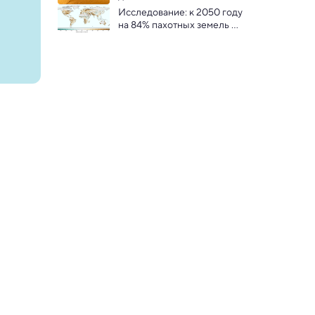
осадков в Сахаре вырастет 
Исследование: к 2050 году 
почти в два раза: 
на 84% пахотных земель 
климатологи
мира будет не хватать воды