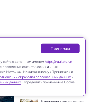
Принимаю
лу сайта с доменным именем
https://naukatv.ru/
е проведения статистических и иных
ндекс Метрика». Нажимая кнопку «Принимаю» и
 отношении обработки персональных данных
и
Климатический
льных данных
. Определить применимые Cookie
кризис и экология
Изменение климата влияет 
на сезонную аллергию: 