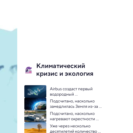
Климатический
кризис и экология
Airbus создаст первый 
водородный 
электродвигатель для 
Подсчитано, насколько 
самолетов 
замедлилась Земля из-за 
изменения климата
Подсчитано, насколько 
нагревают окрестности 
дата-центры для ИИ
Уже через несколько 
десятилетий количество 