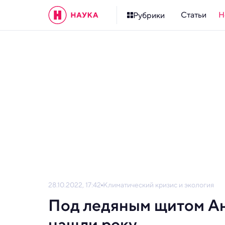
Статьи
Н
Рубрики
28.10.2022, 17:42
Климатический кризис и экология
Под ледяным щитом А
нашли реку