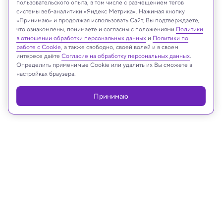
пользовательского опыта, в том числе с размещением тегов
CandyRetriever/Shutterstock/FOTODOM
системы веб-аналитики «Яндекс Метрика». Нажимая кнопку
«Принимаю» и продолжая использовать Сайт, Вы подтверждаете,
что ознакомлены, понимаете и согласны с положениями
Политики
в отношении обработки персональных данных
и
Политики по
Реклама
работе с Cookie
, а также свободно, своей волей и в своем
интересе даёте
Согласие на обработку персональных данных
.
Определить применимые Cookie или удалить их Вы сможете в
настройках браузера.
Принимаю
23.01.2025, 13:11
Медицина и здоровье
Побочные эффекты усиливаются,
если считать лекарство