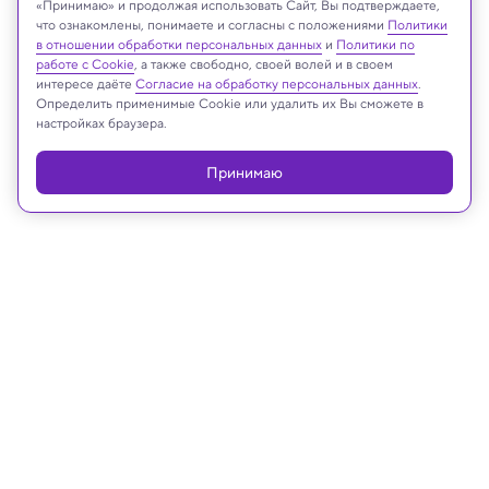
«Принимаю» и продолжая использовать Сайт, Вы подтверждаете,
Gorodenkoff/Shutterstock/FOTODOM
что ознакомлены, понимаете и согласны с положениями
Политики
в отношении обработки персональных данных
и
Политики по
работе с Cookie
, а также свободно, своей волей и в своем
интересе даёте
Согласие на обработку персональных данных
.
Определить применимые Cookie или удалить их Вы сможете в
Реклама
настройках браузера.
Принимаю
21.02.2025, 13:51
Биология
Для охоты каракатица
притворяется листочком и