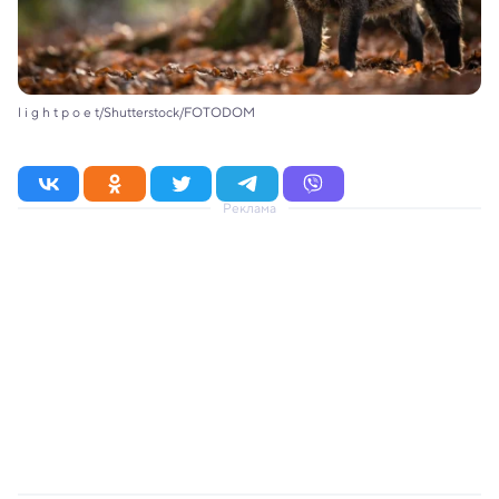
l i g h t p o e t/Shutterstock/FOTODOM
Реклама