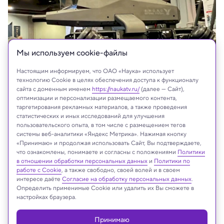
Мы используем сookie-файлы
Настоящим информируем, что ОАО «Наука» использует
технологию Cookie в целях обеспечения доступа к функционалу
сайта с доменным именем
https://naukatv.ru/
(далее — Сайт),
оптимизации и персонализации размещаемого контента,
таргетирования рекламных материалов, а также проведения
твиттер Ghost Robotics
статистических и иных исследований для улучшения
пользовательского опыта, в том числе с размещением тегов
системы веб-аналитики «Яндекс Метрика». Нажимая кнопку
«Принимаю» и продолжая использовать Сайт, Вы подтверждаете,
что ознакомлены, понимаете и согласны с положениями
Политики
На сайте могут быть использованы материалы
в отношении обработки персональных данных
и
Политики по
интернет-ресурсов Facebook и Instagram,
работе с Cookie
, а также свободно, своей волей и в своем
владельцем которых является компания Meta
интересе даёте
Согласие на обработку персональных данных
.
Platforms Inc., запрещённая на территории
Определить применимые Cookie или удалить их Вы сможете в
настройках браузера.
Российской Федерации
Принимаю