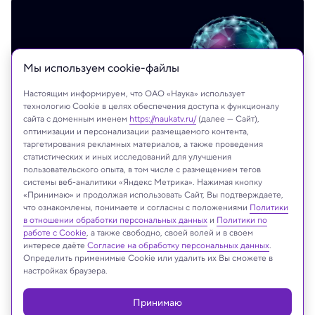
Мы используем сookie-файлы
Настоящим информируем, что ОАО «Наука» использует
технологию Cookie в целях обеспечения доступа к функционалу
сайта с доменным именем
https://naukatv.ru/
(далее — Сайт),
оптимизации и персонализации размещаемого контента,
таргетирования рекламных материалов, а также проведения
статистических и иных исследований для улучшения
Shutterstock.com
пользовательского опыта, в том числе с размещением тегов
системы веб-аналитики «Яндекс Метрика». Нажимая кнопку
«Принимаю» и продолжая использовать Сайт, Вы подтверждаете,
что ознакомлены, понимаете и согласны с положениями
Политики
в отношении обработки персональных данных
и
Политики по
Реклама
работе с Cookie
, а также свободно, своей волей и в своем
интересе даёте
Согласие на обработку персональных данных
.
Определить применимые Cookie или удалить их Вы сможете в
настройках браузера.
Принимаю