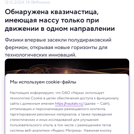
12.12.2024, 14:18
Физика
Обнаружена квазичастица,
имеющая массу только при
движении в одном направлении
Физики впервые засекли полудираковский
фермион, открывая новые горизонты для
технологических инноваций.
Мы используем сookie-файлы
Настоящим информируем, что ОАО «Наука» использует
технологию Cookie в целях обеспечения доступа к функционалу
сайта с доменным именем
https://naukatv.ru/
(далее — Сайт),
оптимизации и персонализации размещаемого контента,
таргетирования рекламных материалов, а также проведения
статистических и иных исследований для улучшения
пользовательского опыта, в том числе с размещением тегов
системы веб-аналитики «Яндекс Метрика». Нажимая кнопку
agsandrew/Shutterstock/FOTODOM