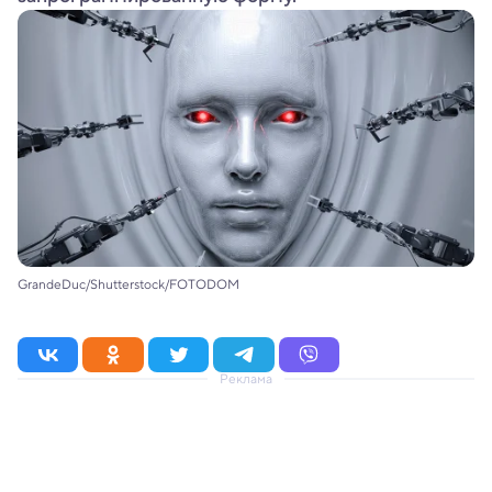
GrandeDuc/Shutterstock/FOTODOM
Реклама