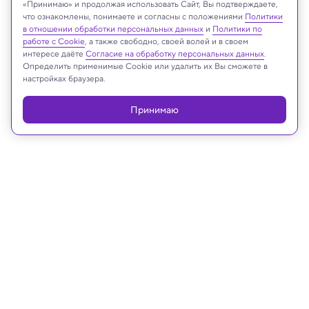
«Принимаю» и продолжая использовать Сайт, Вы подтверждаете,
что ознакомлены, понимаете и согласны с положениями
Политики
в отношении обработки персональных данных
и
Политики по
работе с Cookie
, а также свободно, своей волей и в своем
интересе даёте
Согласие на обработку персональных данных
.
Реклама
Определить применимые Cookie или удалить их Вы сможете в
настройках браузера.
Принимаю
11.12.2024, 17:59
Физика
В ЦЕРНе впервые обнаружены
доказательства существования
странной частицы антиматерии