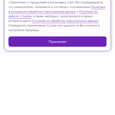
«Принимаю» и продолжая использовать Сайт, Вы подтверждаете,
что ознакомлены, понимаете и согласны с положениями
Политики
в отношении обработки персональных данных
и
Политики по
Pictrider/Shutterstock/FOTODOM
работе с Cookie
, а также свободно, своей волей и в своем
интересе даёте
Согласие на обработку персональных данных
.
Определить применимые Cookie или удалить их Вы сможете в
настройках браузера.
Реклама
Принимаю
02.07.2025, 13:19
Биология
Каким образом мозг принимает