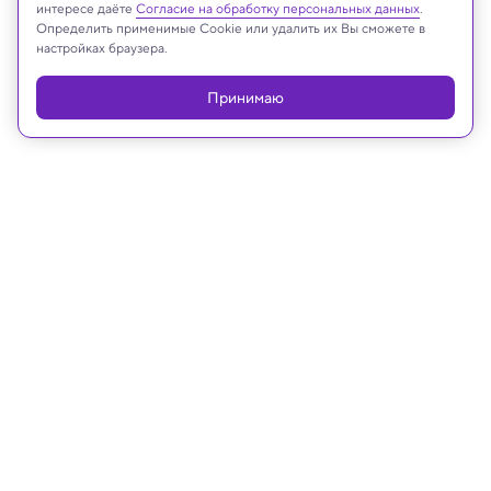
Реклама
интересе даёте
Согласие на обработку персональных данных
.
Определить применимые Cookie или удалить их Вы сможете в
настройках браузера.
Принимаю
01.07.2022, 18:40
ИИ и Человек
Искусственный интеллект научился
прогнозировать преступления за
неделю с 90% точностью
При этом машина оценила, как реагирует
полиция на преступления в бедных и богатых