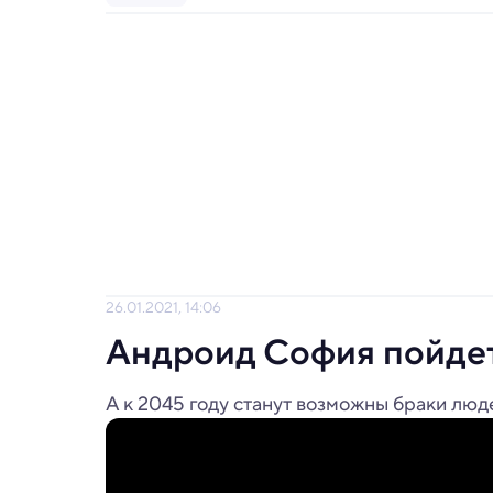
26.01.2021, 14:06
Андроид София пойдет
А к 2045 году станут возможны браки люд