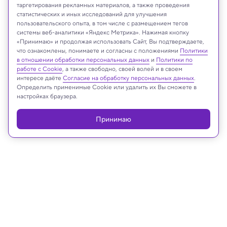
таргетирования рекламных материалов, а также проведения
статистических и иных исследований для улучшения
пользовательского опыта, в том числе с размещением тегов
alice-photo/Shutterstock/FOTODOM
системы веб-аналитики «Яндекс Метрика». Нажимая кнопку
«Принимаю» и продолжая использовать Сайт, Вы подтверждаете,
что ознакомлены, понимаете и согласны с положениями
Политики
в отношении обработки персональных данных
и
Политики по
Реклама
работе с Cookie
, а также свободно, своей волей и в своем
интересе даёте
Согласие на обработку персональных данных
.
Определить применимые Cookie или удалить их Вы сможете в
настройках браузера.
Принимаю
24.07.2025, 12:27
Биология
Сахар, создавший жизнь: ученые