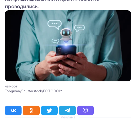
проводились.
чат-бот
Tongman/Shutterstock/FOTODOM
Реклама