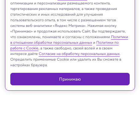
оптимизации и персонализации размещаемого контента,
таргетирования рекламных материалов, а также проведения
статистических и иных исследований для улучшения
пользовательского опыта, в том числе с размещением тегов
системы веб-аналитики «Яндекс Метрика». Нажимая кнопку
Google Ai
«Принимаю» и продолжая использовать Сайт, Вы подтверждаете,
что ознакомлены, понимаете и согласны с положениями
Политики
в отношении обработки персональных данных
и
Политики по
работе с Cookie
, а также свободно, своей волей и в своем
интересе даёте
Согласие на обработку персональных данных
.
Реклама
Определить применимые Cookie или удалить их Вы сможете в
настройках браузера.
Принимаю
14.10.2025, 12:50
Будущее