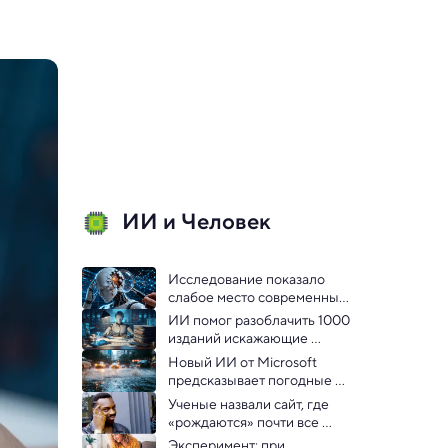
ИИ и Человек
Исследование показало 
слабое место современных 
моделей ИИ 
ИИ помог разоблачить 1000 
изданий искажающие 
научные данные
Новый ИИ от Microsoft 
предсказывает погодные 
катаклизмы за секунды и 
Ученые назвали сайт, где 
точнее человека
«рождаются» почти все 
мемы
Эксперимент: при 