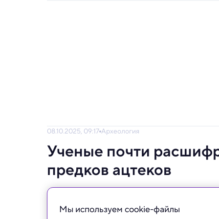
08.10.2025, 09:17
Археология
Ученые почти расшифр
предков ацтеков
Древний мегаполис Теотиуакан в Мексике 
уверены, что открытие перевернет предст
Мы используем сookie-файлы