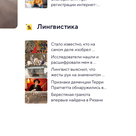
регистрации интернет-
пользователи соглашались 
отказаться от почки
Лингвистика
Стало известно, кто на 
самом деле изобрел 
десятичные дроби в Европе. 
Исследователи нашли и 
И это не ученый
расшифровали мем в 
церковной проповеди XII 
Лингвист выяснил, что 
века
жесты рук на знаменитом 
алтаре майя скрывают 
Признаки деменции Терри 
календарь
Пратчетта обнаружились в 
его книгах
Берестяная грамота 
впервые найдена в Рязани