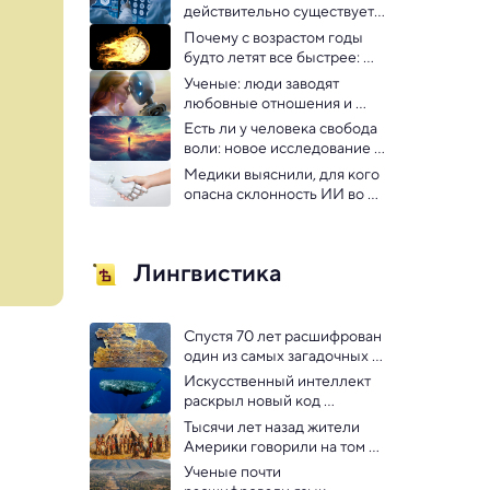
действительно существует, 
но надежно запечатана: 
Почему с возрастом годы 
открытие
будто летят все быстрее: 
ответ нашли в мозге
Ученые: люди заводят 
любовные отношения и 
даже «детей» с чат-ботами
Есть ли у человека свобода 
воли: новое исследование 
пересмотрело устоявшиеся 
Медики выяснили, для кого 
догмы
опасна склонность ИИ во 
всем соглашаться
Лингвистика
Спустя 70 лет расшифрован 
один из самых загадочных 
свитков Мертвого моря
Искусственный интеллект 
раскрыл новый код 
общения кашалотов
Тысячи лет назад жители 
Америки говорили на том 
же языке, что народы 
Ученые почти 
Сибири