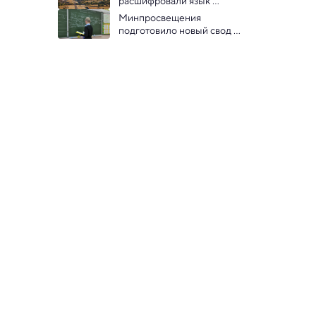
расшифровали язык 
загадочных предков 
Минпросвещения 
ацтеков
подготовило новый свод 
правил русской 
орфографии