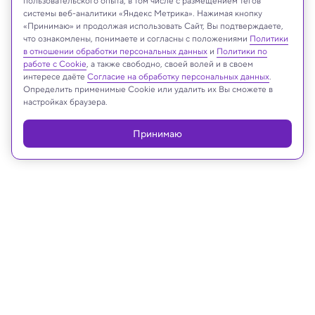
пользовательского опыта, в том числе с размещением тегов
системы веб-аналитики «Яндекс Метрика». Нажимая кнопку
«Принимаю» и продолжая использовать Сайт, Вы подтверждаете,
что ознакомлены, понимаете и согласны с положениями
Политики
Реклама
в отношении обработки персональных данных
и
Политики по
работе с Cookie
, а также свободно, своей волей и в своем
интересе даёте
Согласие на обработку персональных данных
.
Определить применимые Cookie или удалить их Вы сможете в
настройках браузера.
Принимаю
09.07.2024, 15:01
Археология
В Перу нашли древний храм со
свидетельствами
жертвоприношений