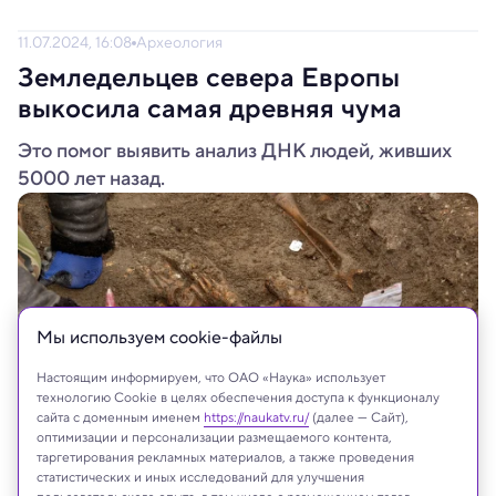
11.07.2024, 16:08
Археология
Земледельцев севера Европы
выкосила самая древняя чума
Это помог выявить анализ ДНК людей, живших
5000 лет назад.
Мы используем сookie-файлы
Настоящим информируем, что ОАО «Наука» использует
технологию Cookie в целях обеспечения доступа к функционалу
сайта с доменным именем
https://naukatv.ru/
(далее — Сайт),
оптимизации и персонализации размещаемого контента,
таргетирования рекламных материалов, а также проведения
Shutterstock.com
статистических и иных исследований для улучшения