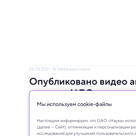
26.05.2021, 16:34
Загадки науки
Опубликовано видео а
котором НЛО погружае
Мы используем сookie-файлы
Представитель Пентагона подтвердил, чт
Настоящим информируем, что ОАО «Наука» исполь
(далее — Сайт), оптимизации и персонализации р
исследований для улучшения пользовательского 