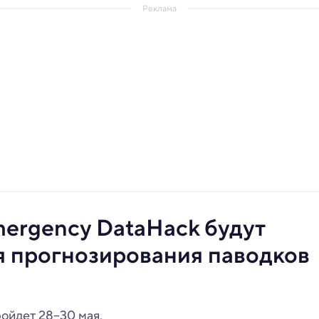
Реклама
mergency DataHack будут
я прогнозирования паводков
ойдет 28–30 мая.