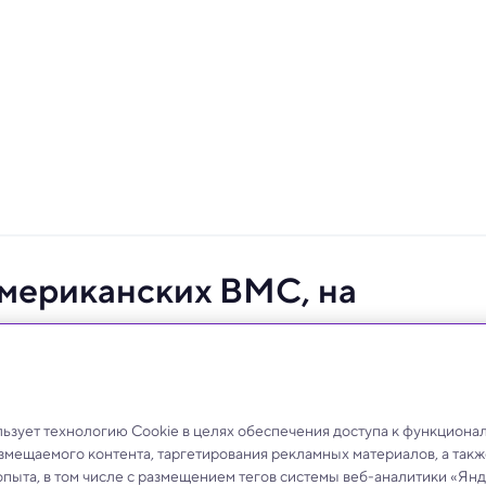
мериканских ВМС, на
тся в океан
о эти кадры действительно сняты ВМС США.
зует технологию Cookie в целях обеспечения доступа к функциона
азмещаемого контента, таргетирования рекламных материалов, а такж
опыта, в том числе с размещением тегов системы веб-аналитики «Я